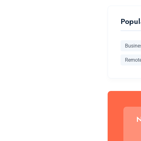
Popul
Busine
Remot
N