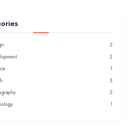
ories
gn
2
lopment
2
nce
1
th
3
ography
2
nology
1