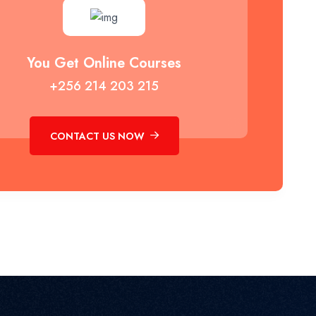
You Get Online Courses
+256 214 203 215
CONTACT US NOW