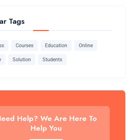
ar Tags
ss
Courses
Education
Online
e
Solution
Students
eed Help? We Are Here To
Help You