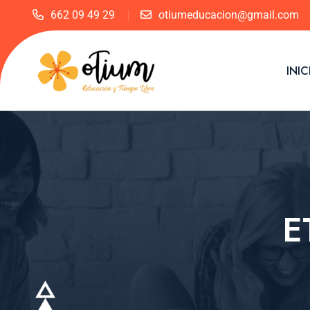
662 09 49 29
otiumeducacion@gmail.com
INIC
E