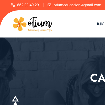
662 09 49 29
otiumeducacion@gmail.com
INIC
CA