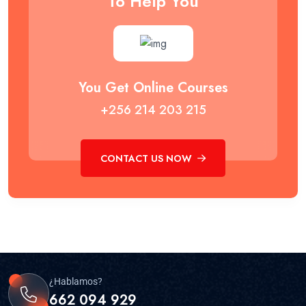
To Help You
You Get Online Courses
+256 214 203 215
CONTACT US NOW
¿Hablamos?
662 094 929